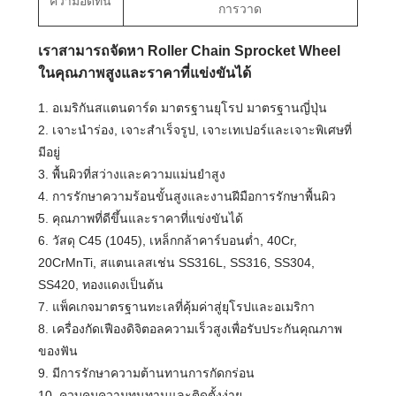
ความอดทน
การวาด
เราสามารถจัดหา Roller Chain Sprocket Wheel
ในคุณภาพสูงและราคาที่แข่งขันได้
1. อเมริกันสแตนดาร์ด มาตรฐานยุโรป มาตรฐานญี่ปุ่น
2. เจาะนำร่อง, เจาะสำเร็จรูป, เจาะเทเปอร์และเจาะพิเศษที่
มีอยู่
3. พื้นผิวที่สว่างและความแม่นยำสูง
4. การรักษาความร้อนขั้นสูงและงานฝีมือการรักษาพื้นผิว
5. คุณภาพที่ดีขึ้นและราคาที่แข่งขันได้
6. วัสดุ C45 (1045), เหล็กกล้าคาร์บอนต่ำ, 40Cr,
20CrMnTi, สแตนเลสเช่น SS316L, SS316, SS304,
SS420, ทองแดงเป็นต้น
7. แพ็คเกจมาตรฐานทะเลที่คุ้มค่าสู่ยุโรปและอเมริกา
8. เครื่องกัดเฟืองดิจิตอลความเร็วสูงเพื่อรับประกันคุณภาพ
ของฟัน
9. มีการรักษาความต้านทานการกัดกร่อน
10. ควบคุมความทนทานและติดตั้งง่าย