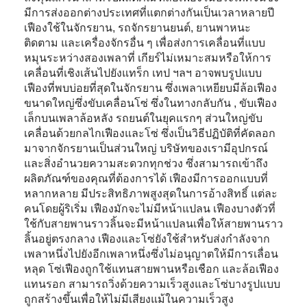
มีการส่งออกต่างประเทศที่แตกต่างกันเป็นเวลาหลายปี
เฟืองใช้ในจักรยาน, รถจักรยานยนต์, ยานพาหนะ
ติดตาม และเครื่องจักรอื่น ๆ เพื่อส่งการเคลื่อนที่แบบ
หมุนระหว่างสองเพลาที่ เกียร์ไม่เหมาะสมหรือให้การ
เคลื่อนที่เชิงเส้นไปยังแทร็ก เทป ฯลฯ อาจพบรูปแบบ
เฟืองที่พบบ่อยที่สุดในจักรยาน ซึ่งเพลาเหยียบมีล้อเฟือง
ขนาดใหญ่ซึ่งขับเคลื่อนโซ่ ซึ่งในทางกลับกัน , ขับเฟือง
เล็กบนเพลาล้อหลัง รถยนต์ในยุคแรกๆ ส่วนใหญ่ขับ
เคลื่อนด้วยกลไกเฟืองและโซ่ ซึ่งเป็นวิธีปฏิบัติที่คัดลอก
มาจากจักรยานเป็นส่วนใหญ่ บริษัทของเรามีอุปกรณ์
และสิ่งอำนวยความสะดวกทุกช่วง ซึ่งสามารถเข้าถึง
ผลิตภัณฑ์ของคุณที่ต้องการได้ เฟืองมีการออกแบบที่
หลากหลาย มีประสิทธิภาพสูงสุดในการอ้างสิทธิ์ แต่ละ
คนโดยผู้ริเริ่ม เฟืองมักจะไม่มีหน้าแปลน เฟืองบางตัวที่
ใช้กับสายพานราวลิ้นจะมีหน้าแปลนเพื่อให้สายพานราว
ลิ้นอยู่ตรงกลาง เฟืองและโซ่ยังใช้สำหรับส่งกำลังจาก
เพลาหนึ่งไปยังอีกเพลาหนึ่งซึ่งไม่อนุญาตให้มีการเลื่อน
หลุด โซ่เฟืองถูกใช้แทนสายพานหรือเชือก และล้อเฟือง
แทนรอก สามารถวิ่งด้วยความเร็วสูงและโซ่บางรูปแบบ
ถูกสร้างขึ้นเพื่อให้ไม่มีเสียงแม้ในความเร็วสูง