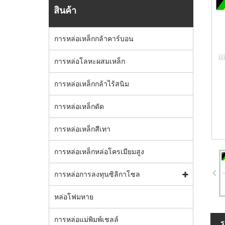
สินค้า
การหล่อเหล็กกล้าคาร์บอน
การหล่อโลหะผสมเหล็ก
การหล่อเหล็กกล้าไร้สนิม
การหล่อเหล็กดัด
การหล่อเหล็กสีเทา
การหล่อเหล็กหล่อโครเมียมสูง
การหล่อการลงทุนซิลิกาโซล
หล่อโฟมหาย
การหล่อแม่พิมพ์เชลล์
ร