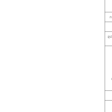
ก
อุป