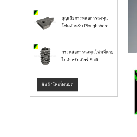
สูญเสียการหล่อการลงทุน
โฟมสำหรับ Ploughshare
การหล่อการลงทุนโฟมที่หาย
ไปสำหรับเกียร์ Shift
สินค้าใหม่ทั้งหมด