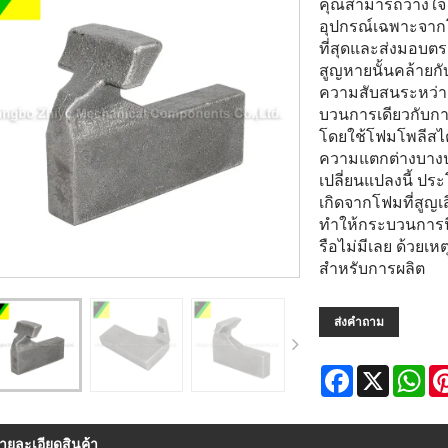
คุณสามารถวางใจใน
อุปกรณ์เฉพาะจากโ
ที่สุดและส่งมอบต
สูญหายนั้นคล้ายก
ความสับสนระหว่าง 
บวนการเดียวกับการ
โดยใช้โฟมโพลีสไตร
ความแตกต่างบางป
เปลี่ยนแปลงนี้ ป
เกิดจากโฟมที่สูญเ
ทำให้กระบวนการนี
รือไม่มีเลย ด้วยเห
สำหรับการผลิต
ส่งคำถาม
Facebook
X
Wh
ายละเอียดสินค้า