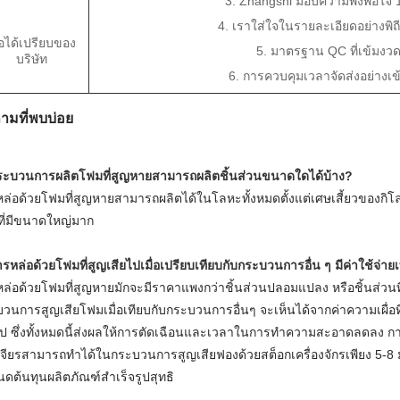
3. Zhangshi มอบความพึงพอใจ 1
4. เราใส่ใจในรายละเอียดอย่างพิ
อได้เปรียบของ
5. มาตรฐาน QC ที่เข้มงว
บริษัท
6. การควบคุมเวลาจัดส่งอย่างเข้
ามที่พบบ่อย
ระบวนการผลิตโฟมที่สูญหายสามารถผลิตชิ้นส่วนขนาดใดได้บ้าง?
ล่อด้วยโฟมที่สูญหายสามารถผลิตได้ในโลหะทั้งหมดตั้งแต่เศษเสี้ยวของกิโล
ที่มีขนาดใหญ่มาก
ารหล่อด้วยโฟมที่สูญเสียไปเมื่อเปรียบเทียบกับกระบวนการอื่น ๆ มีค่าใช้จ่าย
ล่อด้วยโฟมที่สูญหายมักจะมีราคาแพงกว่าชิ้นส่วนปลอมแปลง หรือชิ้นส่วนที
วนการสูญเสียโฟมเมื่อเทียบกับกระบวนการอื่นๆ จะเห็นได้จากค่าความเผื่
รูป ซึ่งทั้งหมดนี้ส่งผลให้การตัดเฉือนและเวลาในการทำความสะอาดลดลง ก
จียรสามารถทำได้ในกระบวนการสูญเสียฟองด้วยสต็อกเครื่องจักรเพียง 5-8 มม.
ดต้นทุนผลิตภัณฑ์สำเร็จรูปสุทธิ