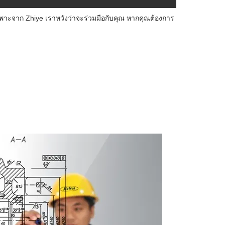
าะจาก Zhiye เราหวังว่าจะร่วมมือกับคุณ หากคุณต้องการ