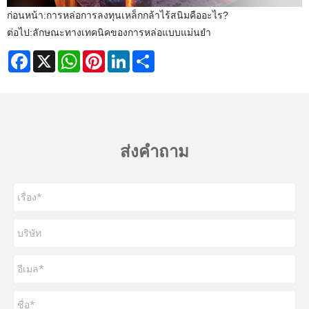
ก่อนหน้า:
การหล่อการลงทุนเหล็กกล้าไร้สนิมคืออะไร?
ต่อไป:
ลักษณะทางเทคนิคของการหล่อแบบแม่นยำ
Facebook
X
WhatsApp
Pinterest
LinkedIn
Share
ส่งคำถาม