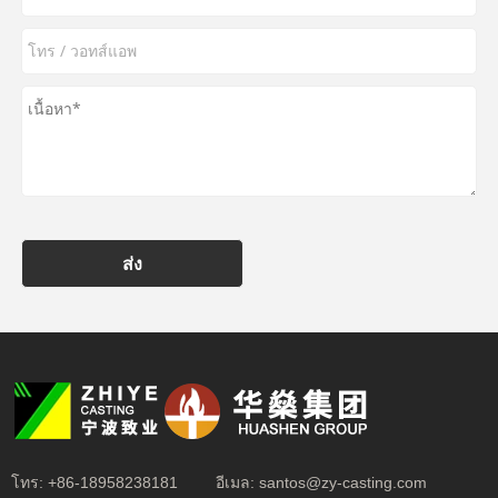
ส่ง
โทร:
+86-18958238181
อีเมล:
santos@zy-casting.com