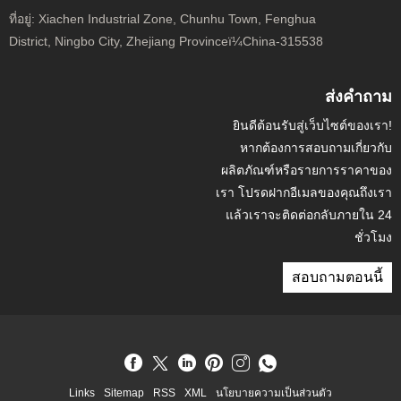
ที่อยู่:
Xiachen Industrial Zone, Chunhu Town, Fenghua
District, Ningbo City, Zhejiang Provinceï¼China-315538
ส่งคำถาม
ยินดีต้อนรับสู่เว็บไซต์ของเรา!
หากต้องการสอบถามเกี่ยวกับ
ผลิตภัณฑ์หรือรายการราคาของ
เรา โปรดฝากอีเมลของคุณถึงเรา
แล้วเราจะติดต่อกลับภายใน 24
ชั่วโมง
สอบถามตอนนี้
Links
Sitemap
RSS
XML
นโยบายความเป็นส่วนตัว